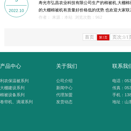
寿光市弘昌农业科技有限公司生产的棉被机,大棚棉
的大棚棉被机有质量好价格低的优势.也欢迎大家联
2022.10
作者： 来源：本站 浏览次数：
962
首页
页次:1/1
第1页
产品中心
关于我们
联系我
利农保温被系列
公司介绍
电话：0536
大棚建设系列
新闻中心
传真：0536
棉被设备系列
代理加盟
手机：1386
卷帘机、滴灌系列
发货动态
地址：山