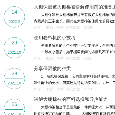
大棚保温被大棚棉被讲解使用前的准备
14
大棚保温被大棚棉被若是没有做好大棚棉被的固
内蔬菜的正常生长。因此在大棚棉被使用之前要做好
2022.2
作者： 来源：本站 浏览次数：
6229
使用卷帘机的小技巧
29
使用卷帘机的五个小技巧一定要注意，合理的学
一般在小雪后，如果棚里夜间的温度到不了10℃，
2021.10
作者： 来源：本站 浏览次数：
7261
分享保温被的种类
28
1、腈纶棉保温被：它的主要材料是腈纶棉、太
温性能上的要求，但其还是特别结实耐用。另外，它
2021.10
作者： 来源：本站 浏览次数：
4120
讲解大棚棉被的面料选择和导热能力
26
大棚棉被相当于是蔬菜的一件保暖大衣，从而避
用直接决定产品的性能。 大棚棉被以化纤原料针刺
2021.10