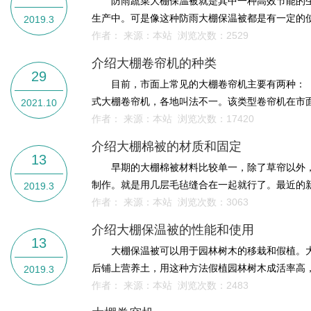
防雨蔬菜大棚保温被就是其中一种高效节能的生
生产中。可是像这种防雨大棚保温被都是有一定的使
2019.3
作者： 来源：本站 浏览次数：
2529
介绍大棚卷帘机的种类
29
目前，市面上常见的大棚卷帘机主要有两种： 
式大棚卷帘机，各地叫法不一。该类型卷帘机在市面
2021.10
作者： 来源：本站 浏览次数：
17420
介绍大棚棉被的材质和固定
13
早期的大棚棉被材料比较单一，除了草帘以外，
制作。就是用几层毛毡缝合在一起就行了。最近的新
2019.3
作者： 来源：本站 浏览次数：
3063
介绍大棚保温被的性能和使用
13
大棚保温被可以用于园林树木的移栽和假植。大
后铺上营养土，用这种方法假植园林树木成活率高，且
2019.3
作者： 来源：本站 浏览次数：
2483